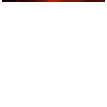
В Омске после грозы вспыхнули
дома: видео последствий
2 августа
0
Очевидцы сообщили о черном дыме в
Новосемейкино
2 августа
0