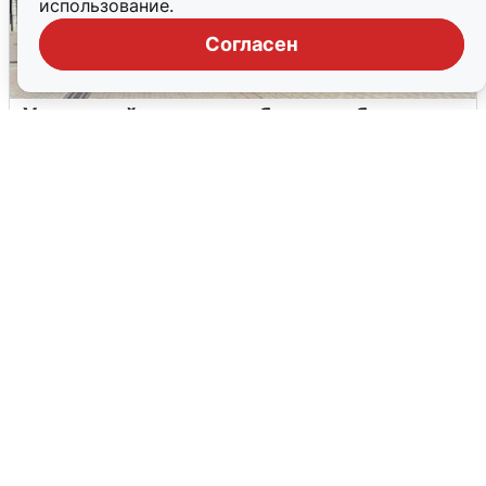
использование.
Согласен
У соседей пожар и сбои: что было при
режиме БПЛА в Прикамье
5 августа
0