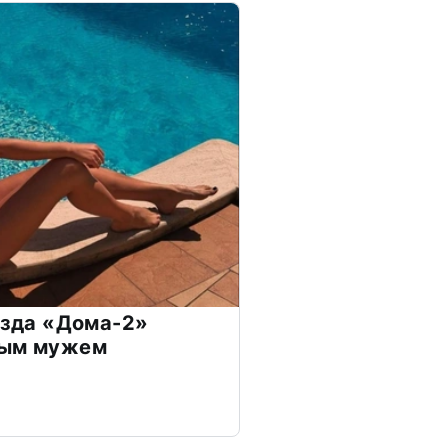
везда «Дома-2»
дым мужем