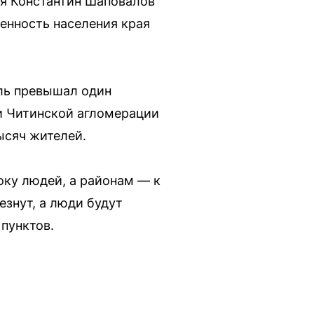
я Константин Шаповалов
ленность населения края
ель превышал один
 и Читинской агломерации
ысяч жителей.
оку людей, а районам — к
езнут, а люди будут
пунктов.