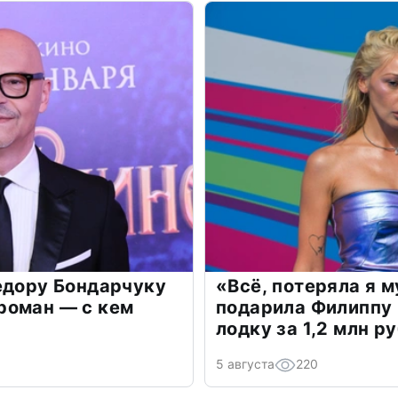
едору Бондарчуку
«Всё, потеряла я 
роман — с кем
подарила Филиппу
лодку за 1,2 млн р
5 августа
220