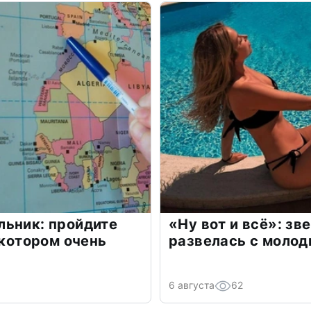
льник: пройдите
«Ну вот и всё»: з
 котором очень
развелась с моло
6 августа
62