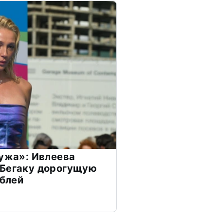
мужа»: Ивлеева
 Бегаку дорогущую
ублей