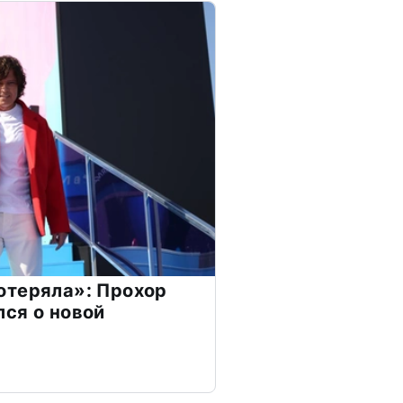
отеряла»: Прохор
ся о новой