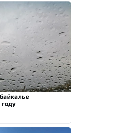
абайкалье
 году