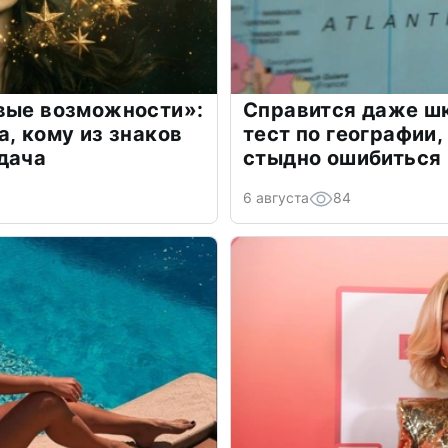
овые возможности»:
Справится даже шк
а, кому из знаков
тест по географии,
дача
стыдно ошибиться
6 августа
84