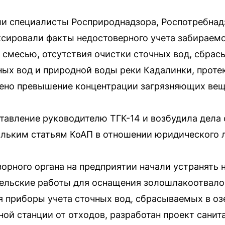
и специалисты Росприроднадзора, Роспотребнадз
сировали факты недостоверного учета забираем
смесью, отсутствия очистки сточных вод, сбрас
чных вод и природной воды реки Кадалинки, прот
ено превышение концентрации загрязняющих вещ
тавление руководителю ТГК-14 и возбудила дела
льким статьям КоАП в отношении юридического 
орного органа на предприятии начали устранять н
тельские работы для оснащения золошлакоотвал
 приборы учета сточных вод, сбрасываемых в оз
ной станции от отходов, разработан проект сани