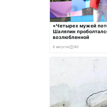
«Четырех мужей пот
Шаляпин проболтался
возлюбленной
6 августа
80