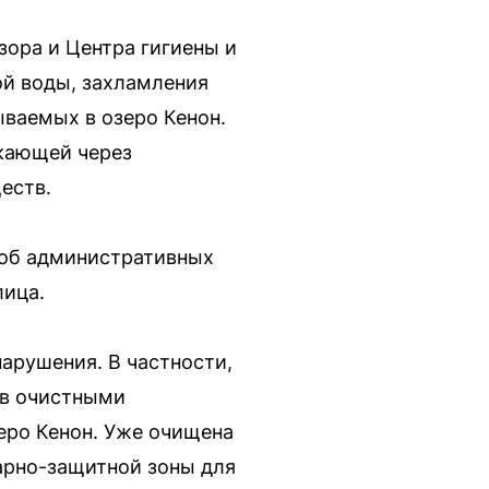
ора и Центра гигиены и
ой воды, захламления
ываемых в озеро Кенон.
екающей через
еств.
 об административных
лица.
арушения. В частности,
ов очистными
еро Кенон. Уже очищена
тарно-защитной зоны для