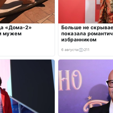
зда «Дома-2»
Больше не скрывае
м мужем
показала романти
избранником
6 августа
211