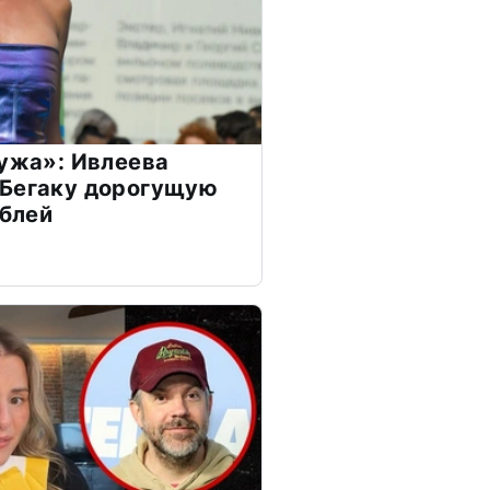
мужа»: Ивлеева
 Бегаку дорогущую
ублей