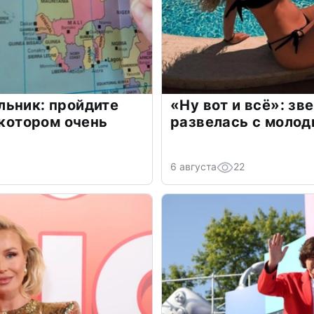
льник: пройдите
«Ну вот и всё»: з
 котором очень
развелась с моло
6 августа
22