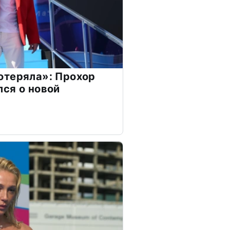
отеряла»: Прохор
ся о новой