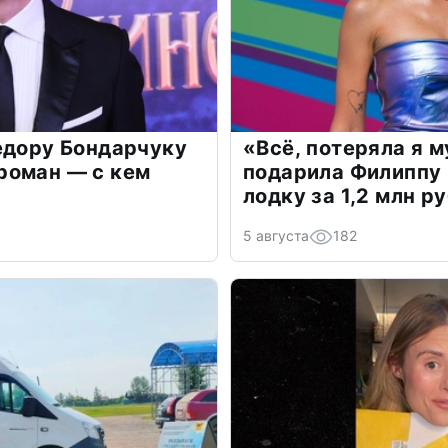
едору Бондарчуку
«Всё, потеряла я 
роман — с кем
подарила Филиппу
лодку за 1,2 млн р
5 августа
182