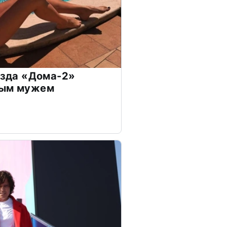
везда «Дома-2»
дым мужем