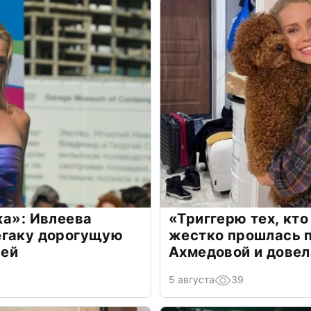
жа»: Ивлеева
«Триггерю тех, кто
егаку дорогущую
жестко прошлась п
лей
Ахмедовой и довел
5 августа
39