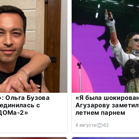
: Ольга Бузова
«Я была шокирова
оединилась с
Агузарову заметил
«ДОМа-2»
летнем парнем
4 августа
62