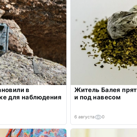
ановили в
Житель Балея прят
ке для наблюдения
и под навесом
6 августа
0