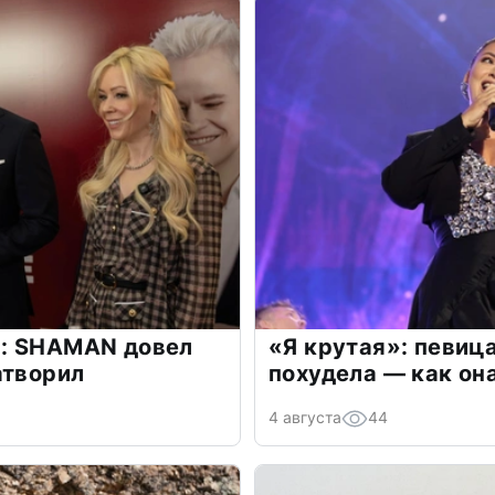
: SHAMAN довел
«Я крутая»: певиц
атворил
похудела — как он
4 августа
44