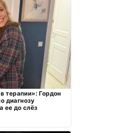
 в терапии»: Гордон
о диагнозу
а ее до слёз