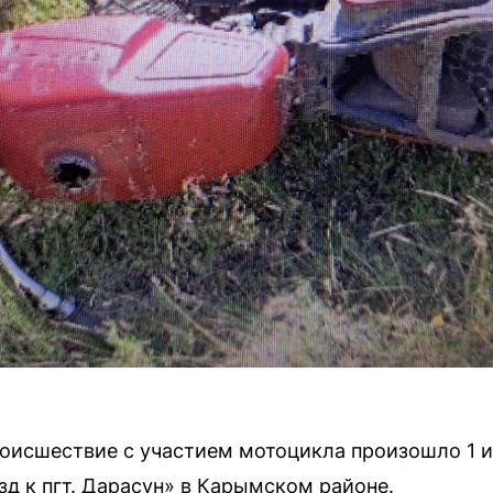
исшествие с участием мотоцикла произошло 1 и
д к пгт. Дарасун» в Карымском районе.