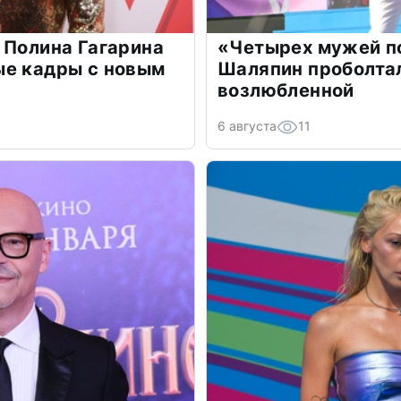
 Полина Гагарина
«Четырех мужей п
ые кадры с новым
Шаляпин проболтал
возлюбленной
6 августа
11