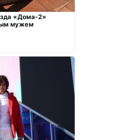
везда «Дома-2»
дым мужем