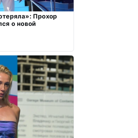
отеряла»: Прохор
ся о новой