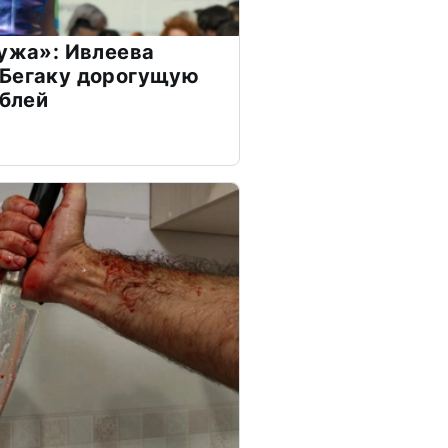
мужа»: Ивлеева
 Бегаку дорогущую
ублей