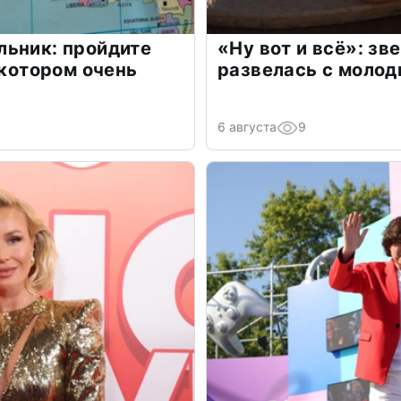
льник: пройдите
«Ну вот и всё»: з
 котором очень
развелась с моло
6 августа
9