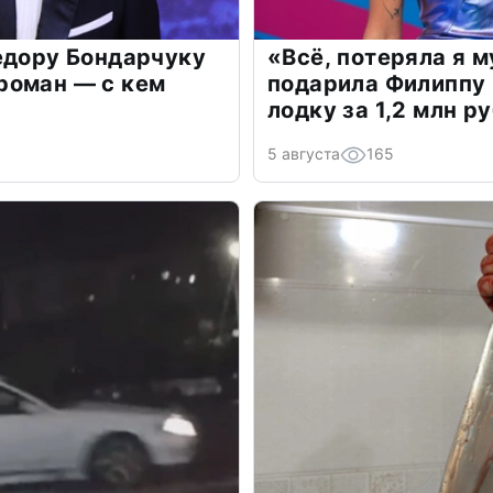
едору Бондарчуку
«Всё, потеряла я 
роман — с кем
подарила Филиппу
лодку за 1,2 млн р
5 августа
165