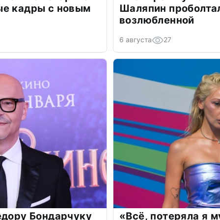
ые кадры с новым
Шаляпин проболтал
возлюбленной
6 августа
27
едору Бондарчуку
«Всё, потеряла я 