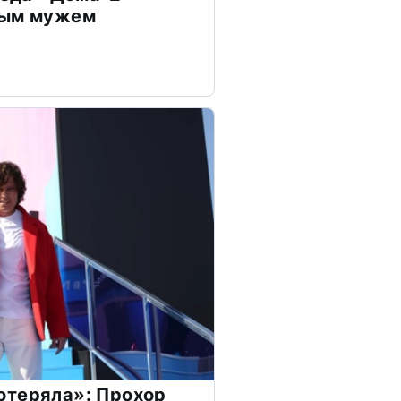
дым мужем
отеряла»: Прохор