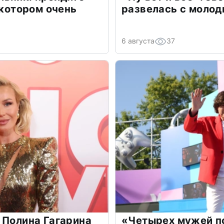
 котором очень
развелась с моло
6 августа
37
 Полина Гагарина
«Четырех мужей п