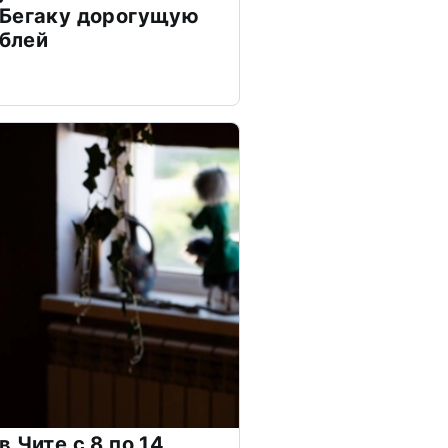
 Бегаку дорогущую
ублей
 Чите с 8 по 14