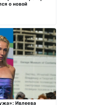
ся о новой
мужа»: Ивлеева