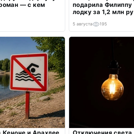
роман — с кем
подарила Филиппу
лодку за 1,2 млн р
5 августа
195
 Кеноне и Арахлее
Отключения света в