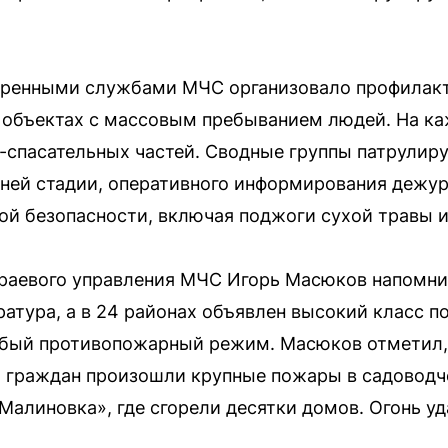
тренными службами МЧС организовало профилакт
а объектах с массовым пребыванием людей. На к
спасательных частей. Сводные группы патрулир
нней стадии, оперативного информирования дежу
й безопасности, включая поджоги сухой травы и
раевого управления МЧС Игорь Масюков напомнил,
атура, а в 24 районах объявлен высокий класс п
бый противопожарный режим. Масюков отметил, ч
и граждан произошли крупные пожары в садоводч
Малиновка», где сгорели десятки домов. Огонь у