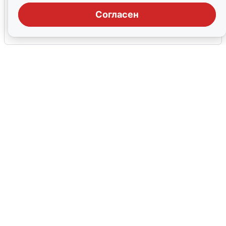
на взрыв
Согласен
7 августа
0
В Сочи объявили угрозу атаки БПЛА и
закрыли пляжи