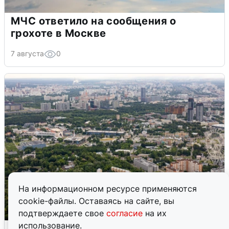
МЧС ответило на сообщения о
грохоте в Москве
7 августа
0
На информационном ресурсе применяются
cookie-файлы. Оставаясь на сайте, вы
подтверждаете свое
согласие
на их
использование.
Москвичи услышали грохот, похожий