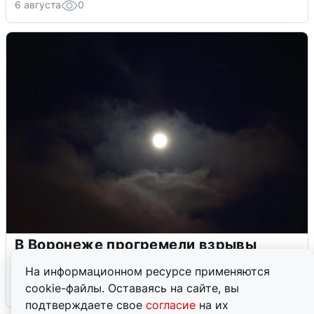
6 августа
0
В Воронеже прогремели взрывы
после сигнала тревоги
На информационном ресурсе применяются
cookie-файлы. Оставаясь на сайте, вы
5 августа
0
подтверждаете свое
согласие
на их