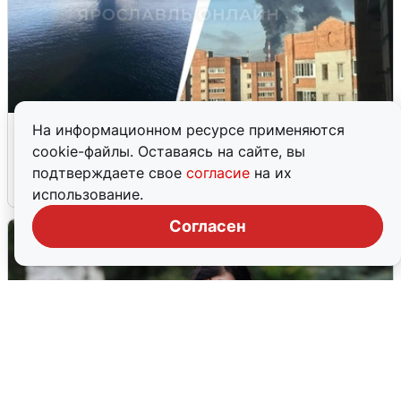
Ночная атака БПЛА на Ярославль:
На информационном ресурсе применяются
попадания и последствия
cookie-файлы. Оставаясь на сайте, вы
подтверждаете свое
согласие
на их
6 августа
0
использование.
Согласен