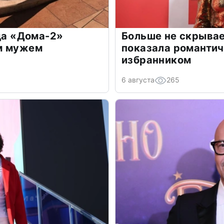
зда «Дома-2»
Больше не скрывае
м мужем
показала романти
избранником
6 августа
265