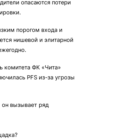
дители опасаются потери
ировки.
изким порогом входа и
ется нишевой и элитарной
ежегодно.
ь комитета ФК «Чита»
лючилась РFS из-за угрозы
 он вызывает ряд
щадка?