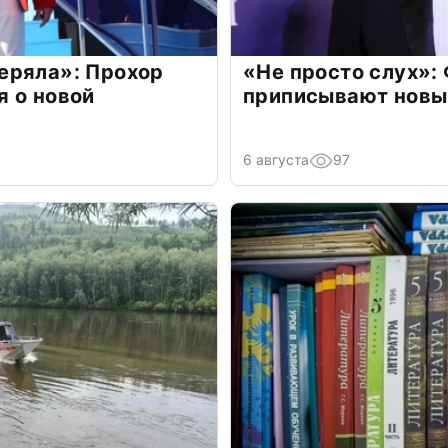
еряла»: Прохор
«Не просто слух»:
 о новой
приписывают новы
6 августа
97