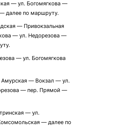
нская — ул. Богомягкова —
 — далее по маршруту.
радская — Привокзальная
гкова — ул. Недорезова —
уту.
езова — ул. Богомягкова
. Амурская — Вокзал — ул.
дорезова — пер. Прямой —
тринская — ул.
 Комсомольская — далее по