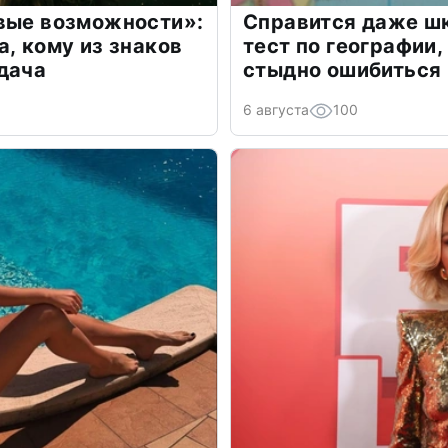
овые возможности»:
Справится даже шк
а, кому из знаков
тест по географии,
дача
стыдно ошибиться
6 августа
100