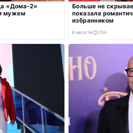
зда «Дома-2»
Больше не скрывае
м мужем
показала романти
избранником
6 августа
234