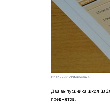
Источник: 
chitamedia.su
Два выпускника школ Заба
предметов.