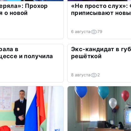
еряла»: Прохор
«Не просто слух»:
 о новой
приписывают новы
6 августа
79
рала в
Экс-кандидат в гу
цессе и получила
решёткой
8 августа
2