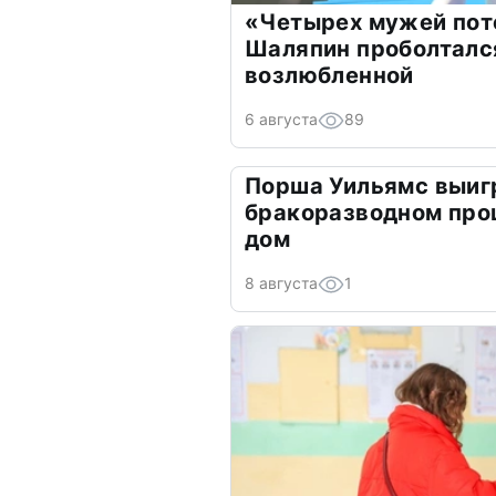
«Четырех мужей пот
Шаляпин проболтался
возлюбленной
6 августа
89
Порша Уильямс выиг
бракоразводном про
дом
8 августа
1