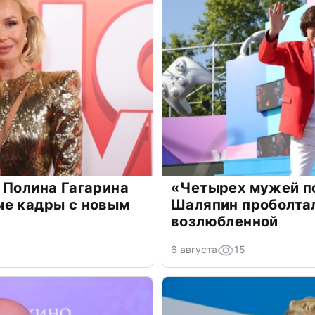
 Полина Гагарина
«Четырех мужей п
ые кадры с новым
Шаляпин проболтал
возлюбленной
6 августа
15