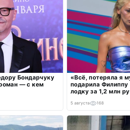
едору Бондарчуку
«Всё, потеряла я 
роман — с кем
подарила Филиппу
лодку за 1,2 млн р
5 августа
168