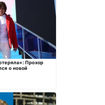
отеряла»: Прохор
ся о новой