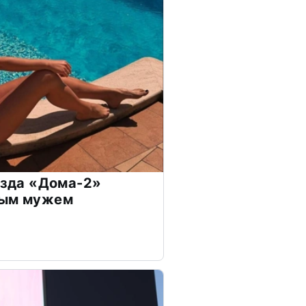
везда «Дома-2»
дым мужем