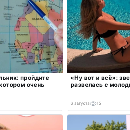
льник: пройдите
«Ну вот и всё»: з
 котором очень
развелась с моло
6 августа
15