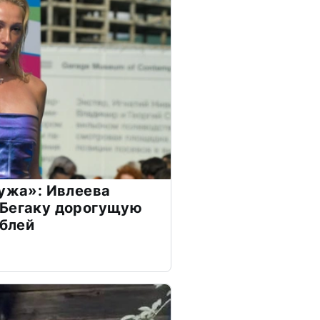
мужа»: Ивлеева
 Бегаку дорогущую
ублей