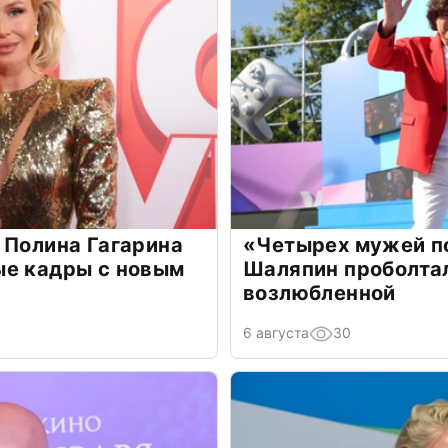
 Полина Гагарина
«Четырех мужей п
ые кадры с новым
Шаляпин проболтал
возлюбленной
6 августа
30