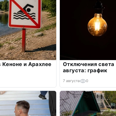
 Кеноне и Арахлее
Отключения света в
августа: график
7 августа
0