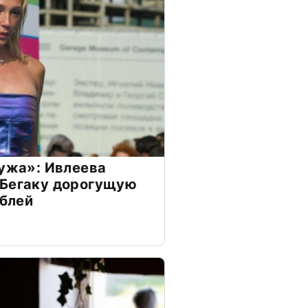
мужа»: Ивлеева
 Бегаку дорогущую
ублей