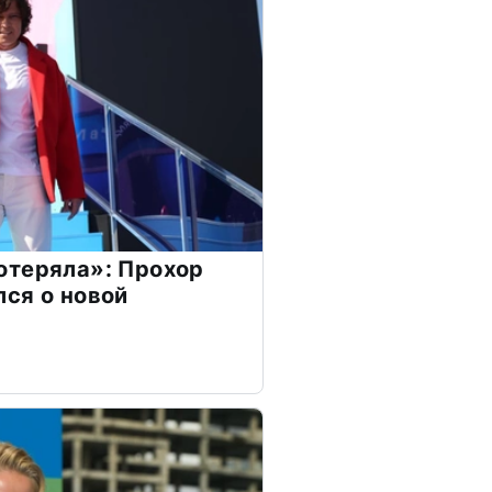
отеряла»: Прохор
ся о новой