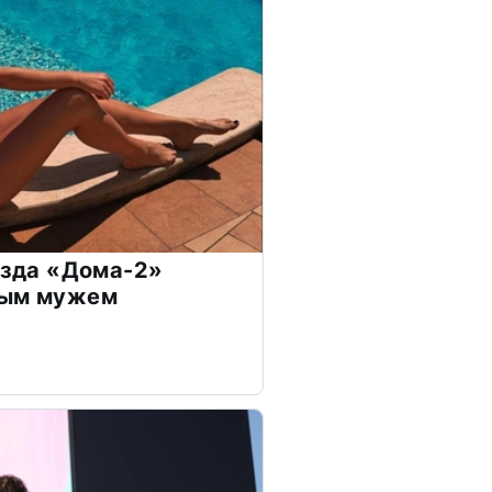
везда «Дома-2»
дым мужем