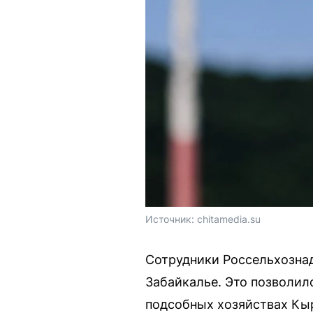
Источник: 
chitamedia.su
Сотрудники Россельхознад
Забайкалье. Это позволил
подсобных хозяйствах Кыр