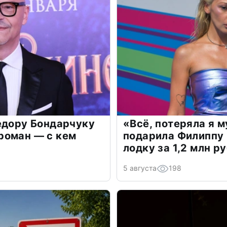
едору Бондарчуку
«Всё, потеряла я 
роман — с кем
подарила Филиппу
лодку за 1,2 млн р
5 августа
198