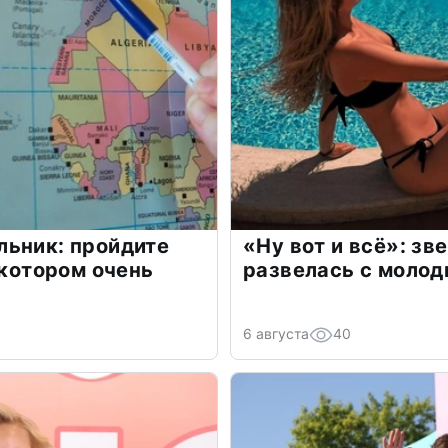
льник: пройдите
«Ну вот и всё»: з
 котором очень
развелась с моло
6 августа
40