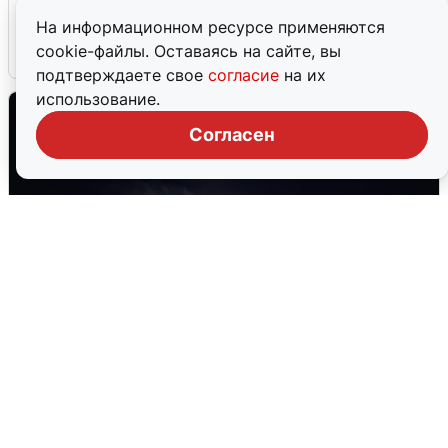
после сигнала тревоги
На информационном ресурсе применяются
cookie-файлы. Оставаясь на сайте, вы
5 августа
0
подтверждаете свое
согласие
на их
использование.
Согласен
Взрывы в Воронеже после сигнала
тревоги