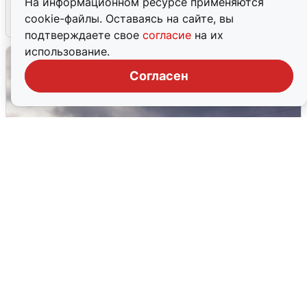
На информационном ресурсе применяются
cookie-файлы. Оставаясь на сайте, вы
4 августа
0
подтверждаете свое
согласие
на их
использование.
Согласен
Над ХМАО впервые сбили
беспилотники
3 августа
0