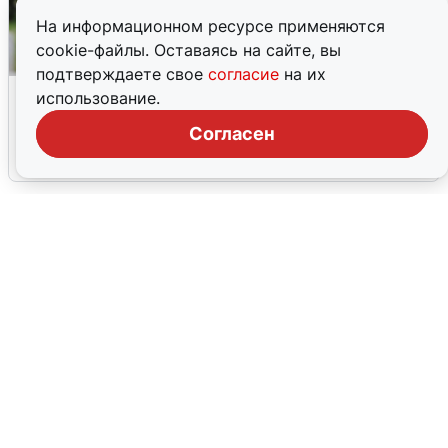
На информационном ресурсе применяются
cookie-файлы. Оставаясь на сайте, вы
подтверждаете свое
согласие
на их
Волгоградцы остались без
использование.
мобильного интернета
Согласен
6 августа
0