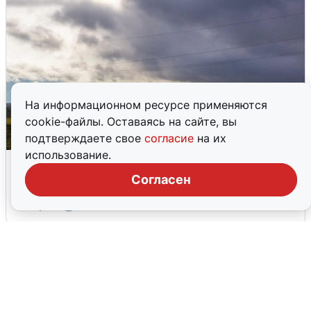
На информационном ресурсе применяются
cookie-файлы. Оставаясь на сайте, вы
подтверждаете свое
согласие
на их
использование.
Над ХМАО впервые сбили
беспилотники
Согласен
3 августа
0