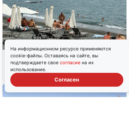
На информационном ресурсе применяются
Жители и туристы Сочи рассказали
cookie-файлы. Оставаясь на сайте, вы
об атаке БПЛА 5 августа
подтверждаете свое
согласие
на их
использование.
5 августа
0
Согласен