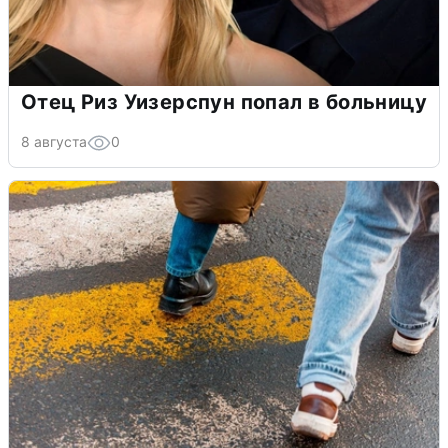
Отец Риз Уизерспун попал в больницу
8 августа
0