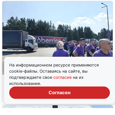
На информационном ресурсе применяются
cookie-файлы. Оставаясь на сайте, вы
подтверждаете свое
согласие
на их
Склад Wildberries в Екатеринбурге
использование.
эвакуировали из-за БПЛА
Согласен
5 августа
0