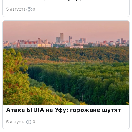
5 августа
0
Атака БПЛА на Уфу: горожане шутят
5 августа
0