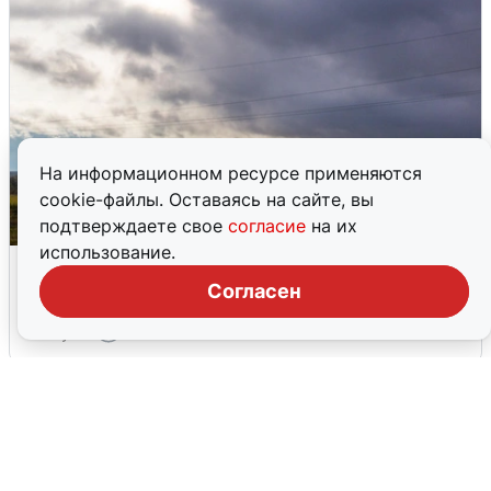
На информационном ресурсе применяются
cookie-файлы. Оставаясь на сайте, вы
подтверждаете свое
согласие
на их
использование.
Над ХМАО впервые сбили
беспилотники
Согласен
3 августа
0