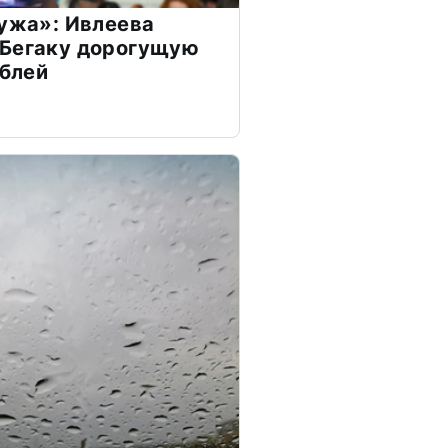
мужа»: Ивлеева
 Бегаку дорогущую
ублей