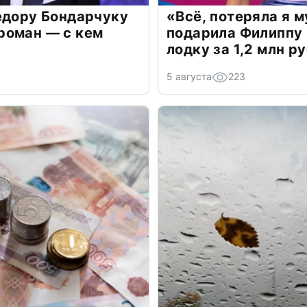
едору Бондарчуку
«Всё, потеряла я 
роман — с кем
подарила Филиппу
лодку за 1,2 млн р
5 августа
223