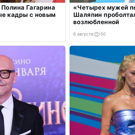
 Полина Гагарина
«Четырех мужей п
ые кадры с новым
Шаляпин проболтал
возлюбленной
6 августа
50