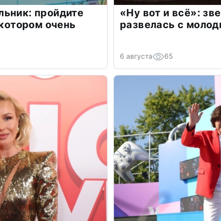
льник: пройдите
«Ну вот и всё»: з
 котором очень
развелась с моло
6 августа
65