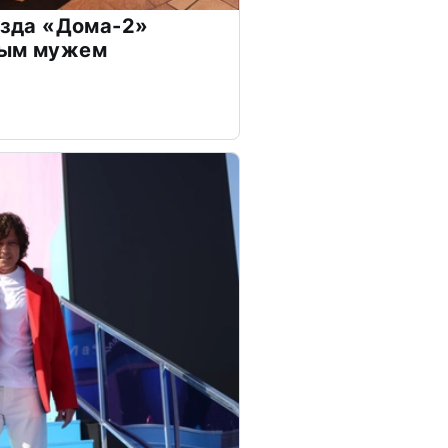
везда «Дома-2»
дым мужем