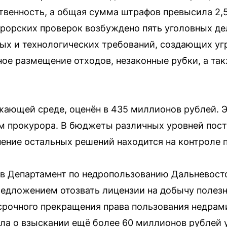
твенность, а общая сумма штрафов превысила 2,
урорских проверок возбуждено пять уголовных д
х и технологических требований, создающих угр
ное размещение отходов, незаконные рубки, а та
ающей среде, оценён в 435 миллионов рублей. Э
м прокурора. В бюджеты различных уровней пост
ение остальных решений находится на контроле 
 в Департамент по недропользованию Дальневост
редложением отозвать лицензии на добычу полезн
срочного прекращения права пользования недрами
ла о взыскании ещё более 60 миллионов рублей 