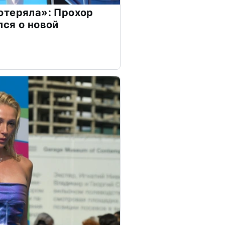
отеряла»: Прохор
ся о новой