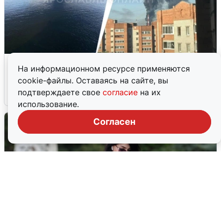
Ночная атака БПЛА на Ярославль:
На информационном ресурсе применяются
попадания и последствия
cookie-файлы. Оставаясь на сайте, вы
подтверждаете свое
согласие
на их
6 августа
0
использование.
Согласен