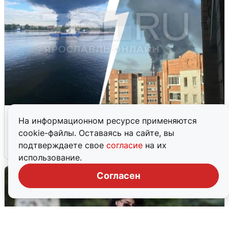
Ночная атака БПЛА на Ярославль:
На информационном ресурсе применяются
попадания и последствия
cookie-файлы. Оставаясь на сайте, вы
подтверждаете свое
согласие
на их
6 августа
0
использование.
Согласен