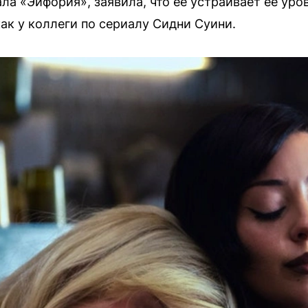
ла «Эйфория», заявила, что ее устраивает её уров
как у коллеги по сериалу Сидни Суини.