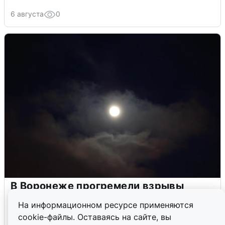
6 августа
0
В Воронеже прогремели взрывы
после сигнала тревоги
На информационном ресурсе применяются
cookie-файлы. Оставаясь на сайте, вы
5 августа
0