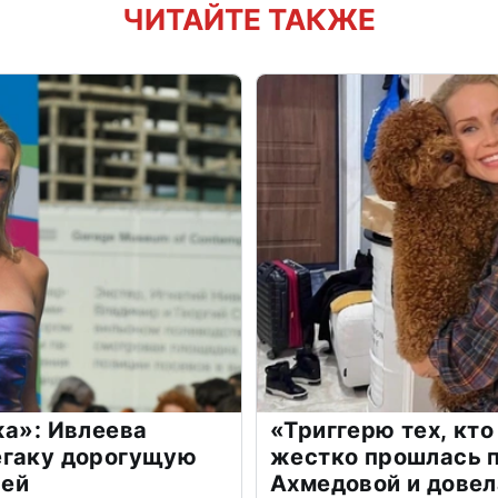
ЧИТАЙТЕ ТАКЖЕ
жа»: Ивлеева
«Триггерю тех, кто
егаку дорогущую
жестко прошлась п
лей
Ахмедовой и довел