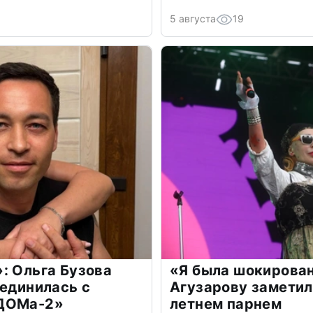
5 августа
19
: Ольга Бузова
«Я была шокирова
оединилась с
Агузарову заметил
«ДОМа-2»
летнем парнем