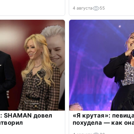
4 августа
55
: SHAMAN довел
«Я крутая»: певиц
атворил
похудела — как он