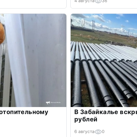
4 августа
36
 отопительному
В Забайкалье вскр
рублей
6 августа
0