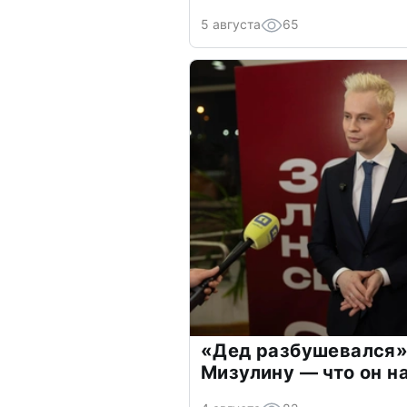
5 августа
65
«Дед разбушевался»
Мизулину — что он н