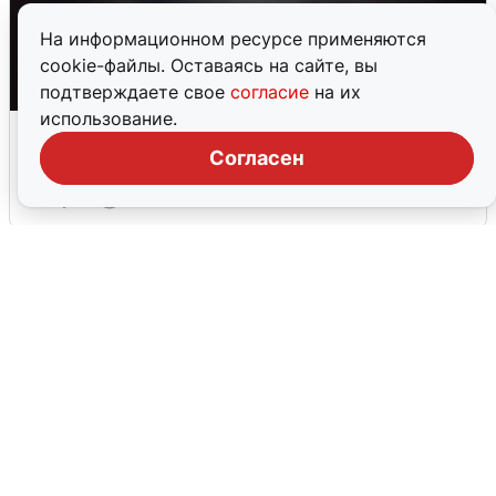
На информационном ресурсе применяются
cookie-файлы. Оставаясь на сайте, вы
подтверждаете свое
согласие
на их
использование.
Взрывы в Воронеже после сигнала
тревоги
Согласен
5 августа
0