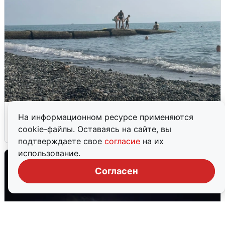
Сирены в Сочи: новая угроза БПЛА
На информационном ресурсе применяются
cookie-файлы. Оставаясь на сайте, вы
6 августа
0
подтверждаете свое
согласие
на их
использование.
Согласен